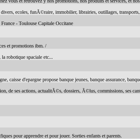
vous et retrouvez y nos promotions, nos produits et services, et nos 
vers, ecoles, funÃ©raire, immobilier, librairies, outillages, transports,
) France - Toulouse Capitale Occitane
ces et promotions ibm. /
la robotique spaciale etc...
argne, caisse d'epargne propose banque jeunes, banque assurance, banq
, de ses actions, actualitÃ©s, dossiers, Ã©lus, commissions, ses can
fiques pour apprendre et pour jouer. Sorties enfants et parents.