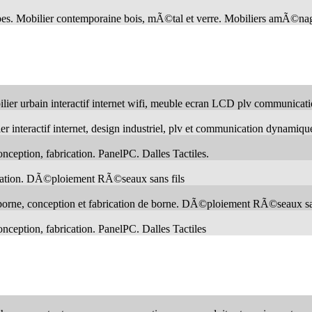
types. Mobilier contemporaine bois, mÃ©tal et verre. Mobiliers amÃ©na
ilier urbain interactif internet wifi, meuble ecran LCD plv communica
r interactif internet, design industriel, plv et communication dynamiqu
onception, fabrication. PanelPC. Dalles Tactiles.
brication. DÃ©ploiement RÃ©seaux sans fils
n borne, conception et fabrication de borne. DÃ©ploiement RÃ©seaux sa
onception, fabrication. PanelPC. Dalles Tactiles