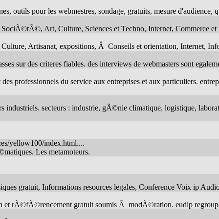
s, outils pour les webmestres, sondage, gratuits, mesure d'audience, qu
s, SociÃ©tÃ©, Art, Culture, Sciences et Techno, Internet, Commerce et
ulture, Artisanat, expositions, Â Conseils et orientation, Internet, I
asses sur des criteres fiables. des interviews de webmasters sont egalem
s professionnels du service aux entreprises et aux particuliers. entrepr
urs industriels. secteurs : industrie, gÃ©nie climatique, logistique, l
es/yellow100/index.html....
Ã©matiques. Les metamoteurs.
ques gratuit, Informations resources legales, Conference Voix ip Aud
tion et rÃ©fÃ©rencement gratuit soumis Ã modÃ©ration. eudip regroupe