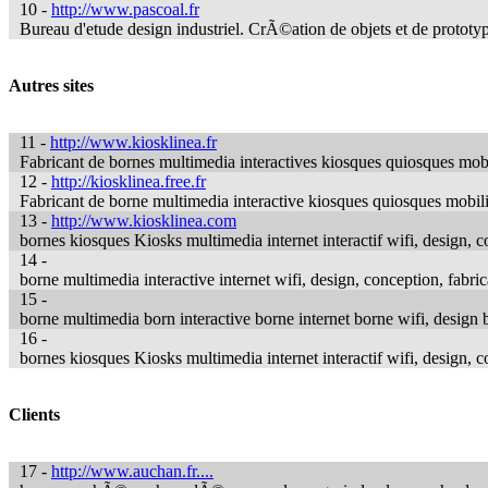
10 -
http://www.pascoal.fr
Bureau d'etude design industriel. CrÃ©ation de objets et de proto
Autres sites
11 -
http://www.kiosklinea.fr
Fabricant de bornes multimedia interactives kiosques quiosques mob
12 -
http://kiosklinea.free.fr
Fabricant de borne multimedia interactive kiosques quiosques mobilie
13 -
http://www.kiosklinea.com
bornes kiosques Kiosks multimedia internet interactif wifi, design, c
14 -
borne multimedia interactive internet wifi, design, conception, fa
15 -
borne multimedia born interactive borne internet borne wifi, desig
16 -
bornes kiosques Kiosks multimedia internet interactif wifi, design, c
Clients
17 -
http://www.auchan.fr....