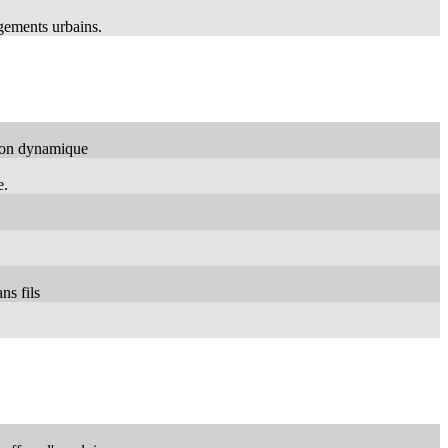
gements urbains.
tion dynamique
e.
ns fils