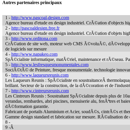
Autres partenaires principaux
1 -
http://www.pascoal-design.com
Agence bureau d'etude en design industriel. CrÃ©ation d'objects h
2 -
http://pascoaldesign.free.fr
Agence bureau d'etude en design industriel. CrÃ©ation d'objets hig
3 -
http://www.orditona.com
CrÃ©ation de site web, moteur web CMS Ã©voluÃ©, dÃ©veloppement 
de logiciels sur mesure
4 -
http://www.napakeo.com
SpÃ©cialiste informatique, matÃ©riel, maintenance et rÃ©seau. Part
5 -
http://www.lesfresquesmonumentales.com
SociÃ©tÃ© de Peinture, fresque monumentale. technologie innovant
6 -
http://www.laqueursreunis.com
Les Laqueurs Reunis : SpÃ©cialiste en soustraitanceÂ thermolaquag
brillant. Secteur de la construction, de la dÃ©coration et de l'industr
7 -
http://www.cintreursreunis.com
Les Cintreurs Reunis : Soustraitant SpÃ©cialiste depuis plus de 10a
verandas, rembardes, abri piscines, menuiserie alu, fenÃªtres et ba
dÃ©formation garantie.
Fabricant de portails Aluminium et Acier, soudÃ©s, cintrÃ©s et th
Gamme design standard et fabrication sur mesure. RÃ©alisation de cl
8 -
9 -Â