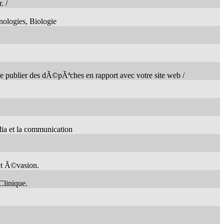
. /
ologies, Biologie
de publier des dÃ©pÃªches en rapport avec votre site web /
ia et la communication
et Ã©vasion.
Clinique.