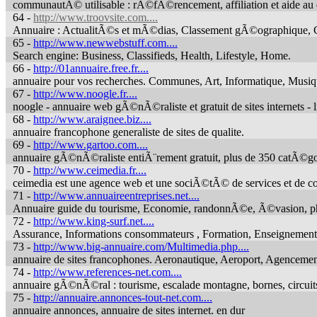
communautÃ© utilisable : rÃ©fÃ©rencement, affiliation et aide au d
64 -
http://www.troovsite.com....
Annuaire : ActualitÃ©s et mÃ©dias, Classement gÃ©ographique, C
65 -
http://www.newwebstuff.com....
Search engine: Business, Classifieds, Health, Lifestyle, Home.
66 -
http://01annuaire.free.fr....
annuaire pour vos recherches. Communes, Art, Informatique, Musiqu
67 -
http://www.noogle.fr....
noogle - annuaire web gÃ©nÃ©raliste et gratuit de sites internets -
68 -
http://www.araignee.biz....
annuaire francophone generaliste de sites de qualite.
69 -
http://www.gartoo.com....
annuaire gÃ©nÃ©raliste entiÃ¨rement gratuit, plus de 350 catÃ©go
70 -
http://www.ceimedia.fr....
ceimedia est une agence web et une sociÃ©tÃ© de services et de 
71 -
http://www.annuaireentreprises.net....
Annuaire guide du tourisme, Economie, randonnÃ©e, Ã©vasion, photo
72 -
http://www.king-surf.net....
Assurance, Informations consommateurs , Formation, Enseignement
73 -
http://www.big-annuaire.com/Multimedia.php....
annuaire de sites francophones. Aeronautique, Aeroport, Agenceme
74 -
http://www.references-net.com....
annuaire gÃ©nÃ©ral : tourisme, escalade montagne, bornes, circuits,
75 -
http://annuaire.annonces-tout-net.com....
annuaire annonces, annuaire de sites internet. en dur