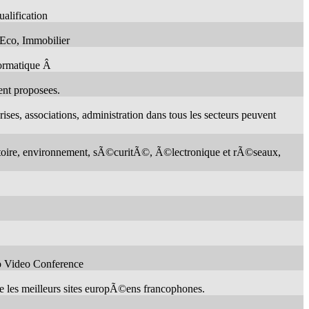
alification
 Eco, Immobilier
nformatique Â
ent proposees.
ises, associations, administration dans tous les secteurs peuvent
aboratoire, environnement, sÃ©curitÃ©, Ã©lectronique et rÃ©seaux,
io Video Conference
 les meilleurs sites europÃ©ens francophones.