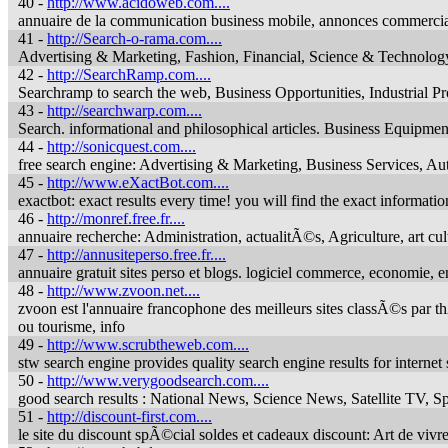
40 -
http://www.acidoweb.com....
annuaire de la communication business mobile, annonces commercial
41 -
http://Search-o-rama.com....
Advertising & Marketing, Fashion, Financial, Science & Technology,
42 -
http://SearchRamp.com....
Searchramp to search the web, Business Opportunities, Industrial P
43 -
http://searchwarp.com....
Search. informational and philosophical articles. Business Equipmen
44 -
http://sonicquest.com....
free search engine: Advertising & Marketing, Business Services, Au
45 -
http://www.eXactBot.com....
exactbot: exact results every time! you will find the exact informati
46 -
http://monref.free.fr....
annuaire recherche: Administration, actualitÃ©s, Agriculture, art cul
47 -
http://annusiteperso.free.fr....
annuaire gratuit sites perso et blogs. logiciel commerce, economie,
48 -
http://www.zvoon.net....
zvoon est l'annuaire francophone des meilleurs sites classÃ©s par thÃ
ou tourisme, info
49 -
http://www.scrubtheweb.com....
stw search engine provides quality search engine results for internet
50 -
http://www.verygoodsearch.com....
good search results : National News, Science News, Satellite TV, 
51 -
http://discount-first.com....
le site du discount spÃ©cial soldes et cadeaux discount: Art de vivr