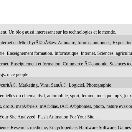
ent, Un blog aussi interessant sur les technologies et le monde.
nternet en Midi PyrÃ©nÃ©es. Annuaire, forums, annonces, Exposition
, Enseignement formation, Informatique, Internet, Sciences, agricu
internet, Enseignement et formation, Commerce Ã©conomie, Sciences te
gs, nice people
curitÃ©, Marketing, Vins, SantÃ©, Logiciel, Photographie
entielles du cinema, dvd, automobile, sport, femme, musique mp3, jeu
ses, droits, matÃ©riels, mÃ©dias, tÃ©lÃ©phonies, photo, nature evasio
our Site Analyzed, Flash Animation For Your Site...
Science Research, medicine, Encyclopediae, Hardware Software, Games