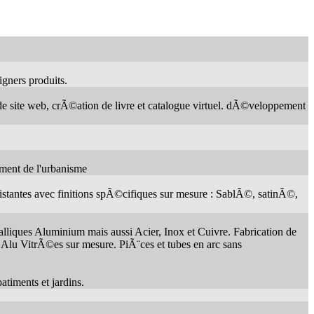
gners produits.
site web, crÃ©ation de livre et catalogue virtuel. dÃ©veloppement
ment de l'urbanisme
stantes avec finitions spÃ©cifiques sur mesure : SablÃ©, satinÃ©,
alliques Aluminium mais aussi Acier, Inox et Cuivre. Fabrication de
 Alu VitrÃ©es sur mesure. PiÃ¨ces et tubes en arc sans
timents et jardins.