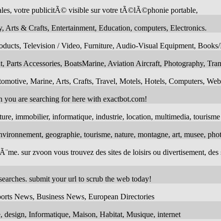
es, votre publicitÃ© visible sur votre tÃ©lÃ©phonie portable,
 Arts & Crafts, Entertainment, Education, computers, Electronics.
roducts, Television / Video, Furniture, Audio-Visual Equipment, Book
t, Parts Accessories, BoatsMarine, Aviation Aircraft, Photography, Tran
tomotive, Marine, Arts, Crafts, Travel, Motels, Hotels, Computers, Web
on you are searching for here with exactbot.com!
ture, immobilier, informatique, industrie, location, multimedia, tourisme
 environnement, geographie, tourisme, nature, montagne, art, musee, pho
¨me. sur zvoon vous trouvez des sites de loisirs ou divertisement, des s
 searches. submit your url to scrub the web today!
Sports News, Business News, European Directories
e, design, Informatique, Maison, Habitat, Musique, internet