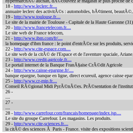
hypermarchÃ© auchan, dÃ©couvrez le magasin le plus proche de chez 
18 -
http://www.leclerc.fr....
annuaire leclerc des activitÃ©s : automobiles, bÃ¢timent, beautÃ©, di
19 -
http://www.toulouse.fr....
Le site de la mairie de Toulouse - Capitale de la Haute Garonne (31
20 -
http://www.francetelecom.fr....
Le site web de France telecom,
21 -
http://www.ibm.com/fr/....
la homepage d'ibm france : le point d'entrÃ©e sur les produits, servi
22 -
http://www.cite-espace.com....
Le site web de la citÃ© de l'Espace et de l'aventure spaciale, Ariane, 
23 -
http://www.credit-agricole.fr....
Le portail internet de la Banque FranÃ§aise CrÃ©dit Agricole
24 -
http://www.caisse-epargne.fr/....
banque epargne, banque en ligne, direct ecureuil, agence caisse ep
25 -
http://www.cr-mip.fr....
Conseil RÃ©gional Midi PyrÃ©nÃ©es. PrÃ©sentation de l'institution
26 -
....
27 -
....
28 -
http://www.carrefour.com/francais/homepage/index.jsp....
Le site du groupe Carrefour. Les magasins. Les produits.
29 -
http://www.cite-sciences.fr....
la citÃ© des sciences Ã Paris - France. visite des expositions scienti