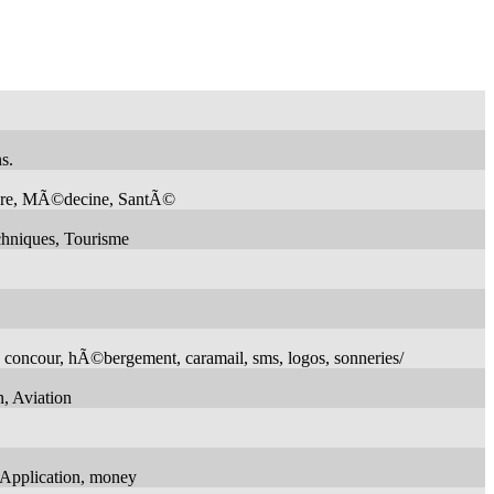
s.
lture, MÃ©decine, SantÃ©
chniques, Tourisme
x concour, hÃ©bergement, caramail, sms, logos, sonneries/
n, Aviation
 Application, money