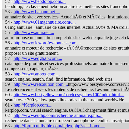
52 -
http://www.hebdotop.com....
hebdotop, le classement hebdomadaire des meilleurs sites francophone
53 -
http://www.banann.net....
annuaire de site avec services. ActualitÃ© et MÃ©dias, Institution
54 -
http://www.01mgannuaire.com/....
01mg annuaire : annuaire de sites internet. ActualitÃ©s & MÃ©dia, C
55 -
http://www.anur.net....
anur propose un annuaire complet de sites web de qualite juges et cl
56 -
http://www.les-professionnels.com....
annuaire et moteur de recherche - rÃ©fÃ©rencement de sites gratuit de
proposer un site gratuitement.
57 -
http://www.edgb2b.com....
catalogue de produits et services professionnels. annuaire fournisse
compresseur, capteur, mÃ©c
58 -
http://www.anoox.com....
search engine, search, find, find information, find web sites
59 -
http://www.refsolution.com....
http://www.bestyellow.com/servic
Le referencement web: les moteurs de recherche. Les annuaires th
60 -
http://www.bestyellow.com/services/yellow100/index.html....
search over 300 yellow page directories in the usa and worldwide
61 -
http://Kerplop.com....
kerplop.com, visual search engine, tÃ©lÃ©chargement films et musi
62 -
http://www.eudip.com/recherche-annuaire.php....
recherche dans l' annuaire europeen francophone - eudip - inscrip
63 -
http://forum.utilisable.com/index.php?act=home....