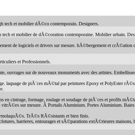
igh tech et mobilier dÃ©co contemporain. Designers.
h tech et mobilier de dÃ©coration contemporaine. Mobilier urbain. Desi
de logiciels et drivers sur mesure. hÃ©bergement et crÃ©ation de 
iculiers et Professionnels.
e, ouvrages sur de nouveaux monuments avec des artistes. Embellisse
e. laquage de piÃ¨ces mÃ©tal par peintures Epoxy et PolyEster rÃ©si
ie.
ns en cintrage, formage, roulage et soudage de piÃ¨ces et profils mÃ©t
ies vitrÃ©es sur mesure. Â Portails Aluminium. Portes Aluminium. Baies
ermolaquÃ©s. TrÃ©s RÃ©sistants et bien finis.
otures, barrieres, entourages et sÃ©parations extÃ©rieures maisons, ba