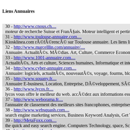
Liens Annuaires
30 -
http://www.cnous.ch....
moteur de recherche Suisse et FranÃ§ais. Moteur intelligent et pertin
31 -
http://www.toulouse-annuaire.com....
Kiosklinea.com rÃ©fÃ©rencÃ© sur Toulouse annuaire. Les liens I
32 -
http://www.marcelllin.com/annuaire/....
Annuaire. ActualitÃ©s. MÃ©dias. Art, Culture, Commerce Economie
33 -
http://www.1001-annuaire.com....
ActualitÃ©s, Arts et culture, Sciences humaines, Informatique et 
34 -
http://www.cyber-annuaire.com....
Annuaire: logiciels, actualitÃ©s, nouveautÃ©s, voyage, fourms, blo
35 -
http://www.souany.fr....
Annuaire E-business, Location, Entreprise, DÃ©veloppement, SÃ©
36 -
http://www.lycos.fr....
lycos vous offre le meilleur du web. accÃ©dez aux informations ess
37 -
http://www.weborama.fr....
l'annuaire de classement des meilleurs sites francophones, entrepri
38 -
http://www.websquash.com....
search engine marketing services, Business Keyword Analysis, Get Y
39 -
http://MetaFoxx.com....
the quick and easy search engine. Computers Technology, space, 