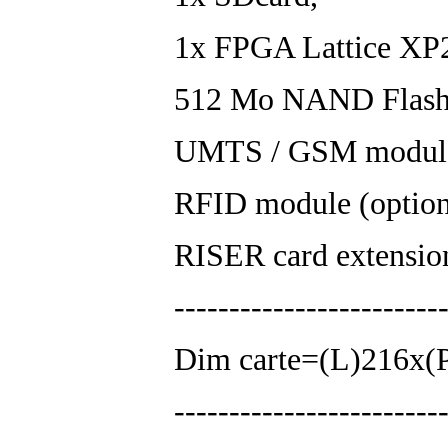
1x FPGA Lattice X
512 Mo NAND Flash 
UMTS / GSM module
RFID module (optio
RISER card extensio
------------------------
Dim carte=(L)216x
------------------------