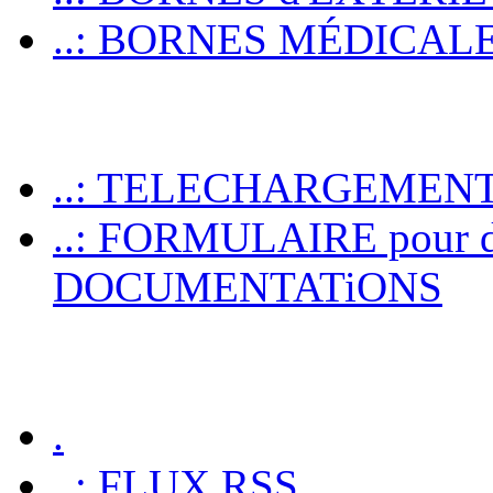
..: BORNES MÉDICALES p
..: TELECHARGEMEN
..: FORMULAIRE pour 
DOCUMENTATiONS
.
..: FLUX RSS