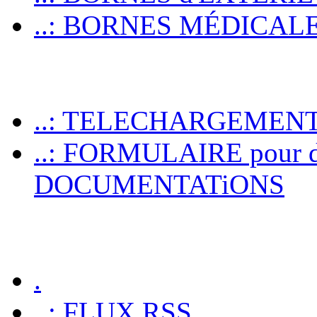
..: BORNES MÉDICALES p
..: TELECHARGEMEN
..: FORMULAIRE pour 
DOCUMENTATiONS
.
..: FLUX RSS