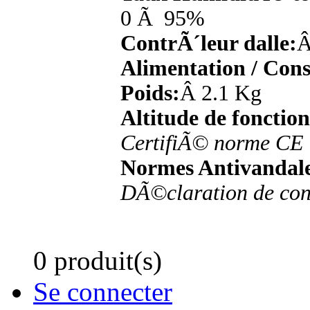
0 Ã 95%
ContrÃ´leur dalle:
Â
Alimentation / Con
Poids:
Â 2.1 Kg
Altitude de fonctio
CertifiÃ© norme CE
Normes Antivandal
DÃ©claration de co
0 produit(s)
Se connecter