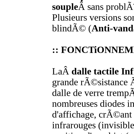
souple
Â sans problÃ¨
Plusieurs versions s
blindÃ© (
Anti-vand
:: FONCTiONNEM
LaÂ
dalle tactile I
grande rÃ©sistance 
dalle de verre trem
nombreuses diodes in
d'affichage, crÃ©ant
infrarouges (invisib