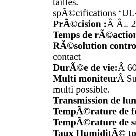
tailles.
spÃ©cifications ‘UL-
PrÃ©cision :
Â Â± 2
Temps de rÃ©action
RÃ©solution control
contact
DurÃ©e de vie:
Â 60
Multi moniteur
Â Su
multi possible.
Transmission de lum
TempÃ©rature de f
TempÃ©rature de st
Taux HumiditÃ© t