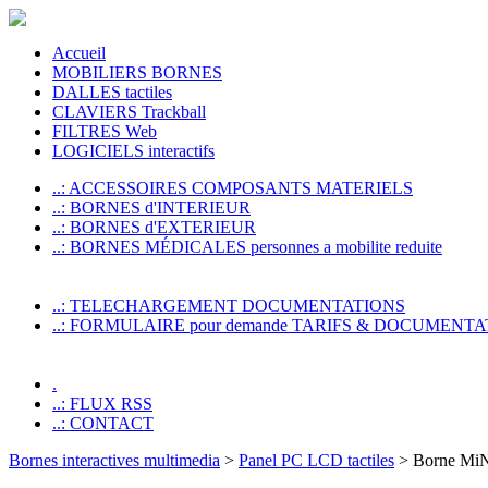
Accueil
MOBILIERS BORNES
DALLES tactiles
CLAVIERS Trackball
FILTRES Web
LOGICIELS interactifs
..: ACCESSOIRES COMPOSANTS MATERIELS
..: BORNES d'INTERIEUR
..: BORNES d'EXTERIEUR
..: BORNES MÉDICALES personnes a mobilite reduite
..: TELECHARGEMENT DOCUMENTATIONS
..: FORMULAIRE pour demande TARIFS & DOCUMENTA
.
..: FLUX RSS
..: CONTACT
Bornes interactives multimedia
>
Panel PC LCD tactiles
> Borne MiNi