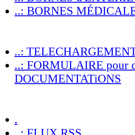
..: BORNES MÉDICALES p
..: TELECHARGEMEN
..: FORMULAIRE pour 
DOCUMENTATiONS
.
..: FLUX RSS